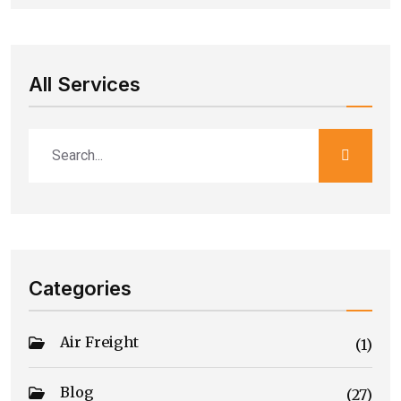
All Services
Categories
Air Freight
(1)
Blog
(27)