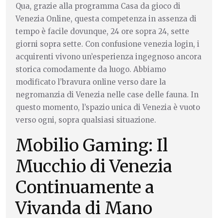
Qua, grazie alla programma Casa da gioco di
Venezia Online, questa competenza in assenza di
tempo è facile dovunque, 24 ore sopra 24, sette
giorni sopra sette. Con confusione venezia login, i
acquirenti vivono un’esperienza ingegnoso ancora
storica comodamente da luogo. Abbiamo
modificato l’bravura online verso dare la
negromanzia di Venezia nelle case delle fauna. In
questo momento, l’spazio unica di Venezia è vuoto
verso ogni, sopra qualsiasi situazione.
Mobilio Gaming: Il
Mucchio di Venezia
Continuamente a
Vivanda di Mano