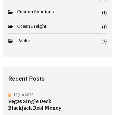
Custom Solutions
(1)
Ocean Freight
(1)
Pablic
(7)
Recent Posts
12 Jun 2026
Vegas Single Deck
Blackjack Real Money