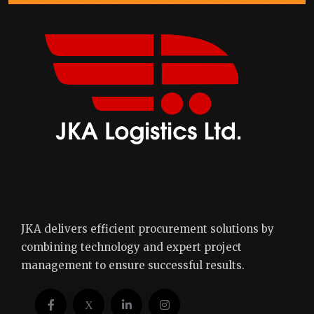
JKA delivers efficient procurement solutions by
combining technology and expert project
management to ensure successful results.