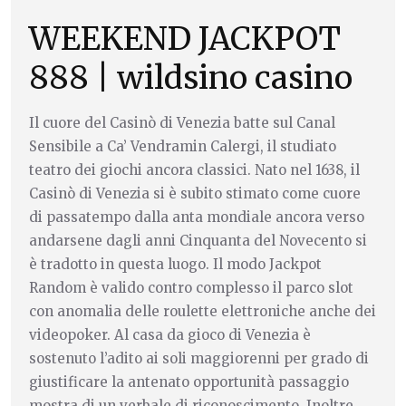
WEEKEND JACKPOT
888 | wildsino casino
Il cuore del Casinò di Venezia batte sul Canal
Sensibile a Ca’ Vendramin Calergi, il studiato
teatro dei giochi ancora classici. Nato nel 1638, il
Casinò di Venezia si è subito stimato come cuore
di passatempo dalla anta mondiale ancora verso
andarsene dagli anni Cinquanta del Novecento si
è tradotto in questa luogo. Il modo Jackpot
Random è valido contro complesso il parco slot
con anomalia delle roulette elettroniche anche dei
videopoker. Al casa da gioco di Venezia è
sostenuto l’adito ai soli maggiorenni per grado di
giustificare la antenato opportunità passaggio
mostra di un verbale di riconoscimento. Inoltre,