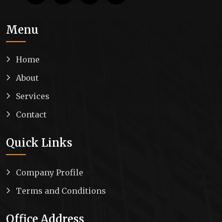
Menu
Home
About
Services
Contact
Quick Links
Company Profile
Terms and Conditions
Office Address​